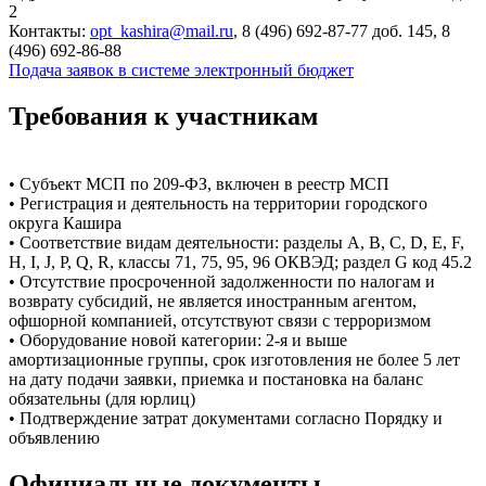
2
Контакты:
opt_kashira@mail.ru
, 8 (496) 692-87-77 доб. 145, 8
(496) 692-86-88
Подача заявок в системе электронный бюджет
Требования к участникам
• Субъект МСП по 209-ФЗ, включен в реестр МСП
• Регистрация и деятельность на территории городского
округа Кашира
• Соответствие видам деятельности: разделы A, B, C, D, E, F,
H, I, J, P, Q, R, классы 71, 75, 95, 96 ОКВЭД; раздел G код 45.2
• Отсутствие просроченной задолженности по налогам и
возврату субсидий, не является иностранным агентом,
офшорной компанией, отсутствуют связи с терроризмом
• Оборудование новой категории: 2-я и выше
амортизационные группы, срок изготовления не более 5 лет
на дату подачи заявки, приемка и постановка на баланс
обязательны (для юрлиц)
• Подтверждение затрат документами согласно Порядку и
объявлению
Официальные документы