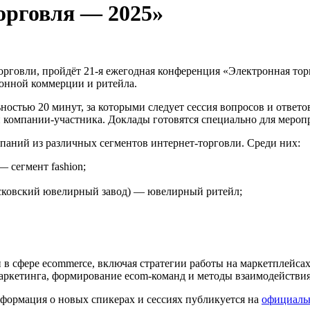
орговля — 2025»
Торговли, пройдёт 21-я ежегодная конференция «Электронная то
ронной коммерции и ритейла.
остью 20 минут, за которыми следует сессия вопросов и ответ
ти компании-участника. Доклады готовятся специально для меро
паний из различных сегментов интернет-торговли. Среди них:
 сегмент fashion;
ковский ювелирный завод) — ювелирный ритейл;
в сфере ecommerce, включая стратегии работы на маркетплейсах
аркетинга, формирование ecom-команд и методы взаимодействия
формация о новых спикерах и сессиях публикуется на
официаль