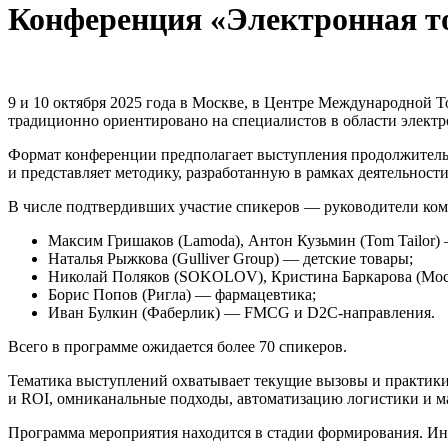
Конференция «Электронная т
9 и 10 октября 2025 года в Москве, в Центре Международной 
традиционно ориентировано на специалистов в области элект
Формат конференции предполагает выступления продолжительн
и представляет методику, разработанную в рамках деятельнос
В числе подтвердивших участие спикеров — руководители ком
Максим Гришаков (Lamoda), Антон Кузьмин (Tom Tailor) —
Наталья Рыжкова (Gulliver Group) — детские товары;
Николай Поляков (SOKOLOV), Кристина Баркарова (Мос
Борис Попов (Ригла) — фармацевтика;
Иван Булкин (Фаберлик) — FMCG и D2C-направления.
Всего в программе ожидается более 70 спикеров.
Тематика выступлений охватывает текущие вызовы и практики 
и ROI, омниканальные подходы, автоматизацию логистики и м
Программа мероприятия находится в стадии формирования. Ин