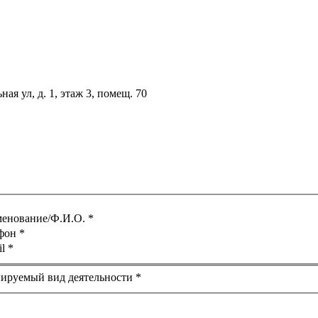
ная ул, д. 1, этаж 3, помещ. 70
енование/Ф.И.О.
*
ефон
*
il
*
ируемый вид деятельности
*