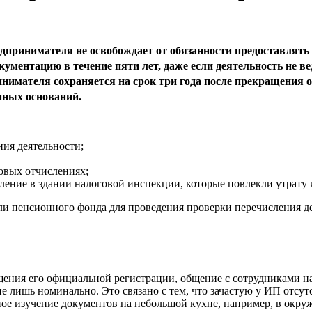
дпринимателя не освобождает от обязанности предоставлять
окументацию в течение пяти лет, даже если деятельность не 
нимателя сохраняется на срок три года после прекращения о
нных оснований.
ия деятельности;
овых отчислениях;
ление в здании налоговой инспекции, которые повлекли утрату 
ели пенсионного фонда для проведения проверки перечисления д
щения его официальной регистрации, общение с сотрудниками н
ние лишь номинально. Это связано с тем, что зачастую у ИП отс
ное изучение документов на небольшой кухне, например, в окр