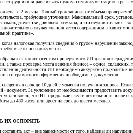
ее сотрудники вправе изъять нужную им документацию в регла
кончена за 2 месяца. Точный срок зависит от объема проверяемо
стоятельства, требующие уточнения. Максимальный срок, устан
в законодательстве довольно размыты, и это неудивительно – во
сключительного случая «наполняется содержанием в зависимости
льной практике».
 когда налоговая получила сведения о грубом нарушении законо
 требуемые от него документы.
бращаться к контрагентам проверяемого ИП для подтверждения 
ии, а также проверка места ведения бизнеса – офиса, складских
твления деятельности ИП необходимо аккуратно подходить к вы
енного и грамотного оформления необходимых документов.
ведения в срок до 10 дней с момента получения запроса. Если 
» документ. За уклонение от необходимости предоставить докум
удет установлено, что ИП продолжает вести деятельность после о
оты до 480 часов или арест на срок до шести месяцев.
Ь ИХ ОСПОРИТЬ
ставить акт – вне зависимости от того, найдены ли нарушения. 