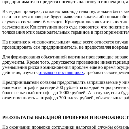
предпринимателю придется посещать налоговую инспекцию, а 
Выездная проверка, согласно законодательству, должна быть за
если во время проверки будут выявлены какие-либо новые об
случаях» составляет 6 месяцев. Критерии «исключительности» 
разъяснениях Конституционного суда говорится, что понятие и
толкования этих законодательных терминов в правопримените
На практике к «исключительным» чаще всего относятся случаи,
провоцировать сам предприниматель, не предоставляя вовремя
Для формирования объективной картины проверяющие вправе о
документы. Кроме того, допускается проведение инвентаризац
уменьшения риска возникновения проблем еще во время осущес
действия, изучать
отзывы о поставщиках
, требовать своеврем
Предприниматели обязаны предоставлять запрашиваемые у них с
наложить штраф в размере 200 рублей за каждый «просроченный
более серьезный штраф – до 10000 рублей. А в случае, если б
ответственность – штраф до 300 тысяч рублей, обязательные раб
РЕЗУЛЬТАТЫ ВЫЕЗДНОЙ ПРОВЕРКИ И ВОЗМОЖНОСТ
По окончании проверки сотрудники налоговой службы обязаны со