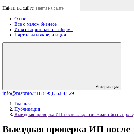
Найти на сайте
О нас
Все о малом бизнесе
Инвестиционная платформа
Партнеры и акредитация
Авторизация
info@mspmo.ru
8 (495) 363-44-29
Главная
Публикации
Выездная проверка ИП после закрытия может быть провед
Выездная проверка ИП после 