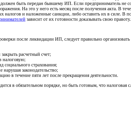
ия должен быть передан бывшему ИП. Если предприниматель не с
зражения. На это у него есть месяц после получения акта. В те
х налогов и наложенные санкции, либо оставить их в силе. В п
ринимателей
зависит от их готовности доказывать свою правоту.
роверки после ликвидации ИП, следует правильно организовать 
и закрыть расчетный счет;
в налоговую;
д социального страхования;
е нарушая законодательство;
цию в течение пяти лет после прекращения деятельности.
ится в обязательном порядке, но быть готовым, что налоговая с