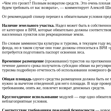
«Чем это грозит? Полным возвратом средств. Это очень плохая
будем требовать от вас возврата», — комментирует Алексей Ш
От рекомендаций спикер перешел к обязательным условия пре
Наличие земельного участка.
Надел может быть в собственност
от категории и ВРИ, которые обязательно должны соответствов
населенных пунктов или рекреационные земли.
По словам замминистра культуры и туризма, в текущем году в
фонда, но в таком случае они тоже должны относиться к ВРИ 
потребуется подготовить паспорт освоения леса.
Временное размещение
(проживание) туристов на протяжении 
течение данного срока получатель субсидии обязан на регуляр
туризма подробную отчетность об использовании номерного ф
Общая площадь
одного средства размещения должна быть не ме
нужно за вычетом отведенной для него площади. В ходе прове
требованиям, опять же, повлечет возврат денежных средств.
Круглогодичное использование
модулей — еще одно обязател
неблагоприятные условия.
Соответствие требованиям пожарной безопасности
— новое 