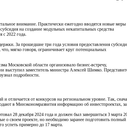
стальное внимание. Практически ежегодно вводятся новые меры
субсидия на создание модульных некапитальных средства
 с 2022 года.
ддержки. За прошедшие три года условия предоставления субсид
 что, мягко говоря, ограничивает круг потенциальных
зма Московской области организовало бизнес-встречу,
и выступил заместитель министра Алексей Шимко. Представит
зузнал подробности.
 и отличается от конкурсов на региональном уровне. Так, снач
подают в Минэкономразвития информацию об инвестпроектах, за
товал 28 декабря 2024 года и должен был завершиться 3 марта 2
е о своем проекте, но необходимо заранее подготовить полный 
го успеть примерно до 17 марта.