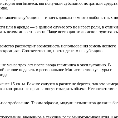
 история для бизнеса: вы получили субсидию, потратили средств
имко.
доставления субсидии — и здесь довольно много любопытных н
и или в аренде — в данном случае это не играет роли, в отличи
ать целям инвестпроекта. Чаще всего для этого используются зе
едомство рассмотрит возможность использования земель лесного
«рекреация». Соответственно, претендентам на субсидию
не менее трех лет после ввода глэмпинга в эксплуатацию. В
ной основе подавать в региональное Министерство культуры и
онда.
нее 15 кв. м. Важно: санузел в расчет не берется, так что измер
рки контрольные органы могут измерить объект. Несоответствие
ьное требование. Таким образом, модули глэмпингов должны бы
требование, введенное в текущем году Минэкономразвития. Как 