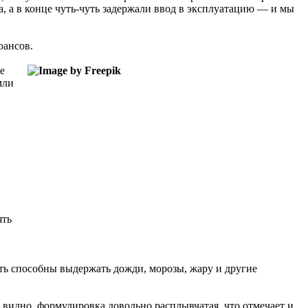
а, а в конце чуть-чуть задержали ввод в эксплуатацию — и мы
юансов.
е
мли
ять
ть способны выдержать дожди, морозы, жару и другие
видно, формулировка довольно расплывчатая, что отмечает и