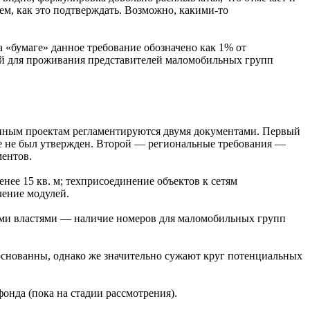
аем, как это подтверждать. Возможно, какими-то
 «бумаге» данное требование обозначено как 1% от
ный для проживания представителей маломобильных групп
ионным проектам регламентируются двумя документами. Первый
ще не был утвержден. Второй — региональные требования —
ментов.
ее 15 кв. м; техприсоединение объектов к сетям
ление модулей.
ными властями — наличие номеров для маломобильных групп
боснованны, однако же значительно сужают круг потенциальных
фонда (пока на стадии рассмотрения).