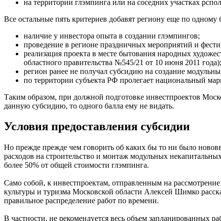
на территории глэмпинга или на соседних участках рспо
Все остальные пять критериев добавят региону еще по одному 
наличие у инвестора опыта в создании глэмпингов;
проведение в регионе праздничных мероприятий и фести
реализация проекта в месте бытования народных художе
областного правительства №545/21 от 10 июня 2011 года)
регион ранее не получал субсидию на создание модульны
по территории субъекта РФ пролегает национальный марш
Таким образом, при должной подготовке инвестпроектов Моско
данную субсидию, то одного балла ему не видать.
Условия предоставления субсидии
Но прежде прежде чем говорить об каких бы то ни было новов
расходов на строительство и монтаж модульных некапитальных
более 50% от общей стоимости глэмпинга.
Само собой, к инвестпроектам, отправленным на рассмотрение
культуры и туризма Московской области Алексей Шимко рассказ
правильное распределение работ по времени.
В частности, не рекомендуется весь объем запланированных раб