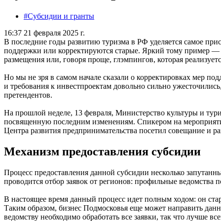
#Субсидии и гранты
16:37 21 февраля 2025 г.
В последние годы развитию туризма в РФ уделяется самое при
поддержки или корректируются старые. Яркий тому пример — 
размещения или, говоря проще, глэмпингов, которая реализуется
Но мы не зря в самом начале сказали о корректировках мер по
и требования к инвестпроектам довольно сильно ужесточились,
претендентов.
На прошлой неделе, 13 февраля, Министерство культуры и тури
посвященную последним изменениям. Спикером на мероприяти
Центра развития предпринимательства посетил совещание и ра
Механизм предоставления субсидии
Процесс предоставления данной субсидии несколько запутанный
проводится отбор заявок от регионов: профильные ведомства 
В настоящее время данный процесс идет полным ходом: он стар
Таким образом, бизнес Подмосковья еще может направить данны
ведомству необходимо обработать все заявки, так что лучше все