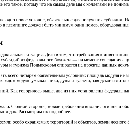
е это такое, потому что на самом деле мы с коллегами не поним
е одно новое условие, обязательное для получения субсидии. На
 что в глэмпинге должен быть минимум один номер, оборудован
м
адоксальная ситуация. Дело в том, что требования к инвестиц
г. субсидий из федерального бюджета — на момент совещания е
ьтуры и туризма Подмосковья опирается на проекты данных доку
ь всего четырем обязательным условиям: площадь модуля не мен
каждом модуле умывальника, душа и туалета; заводское изготов
ваний. Как говорилось выше, два из них установлены федераль
 мало. С одной стороны, новые требования вполне логичны и о
расходах. Рассмотрим их подробнее.
земли особо охраняемых территорий и объектов, земли лесного 