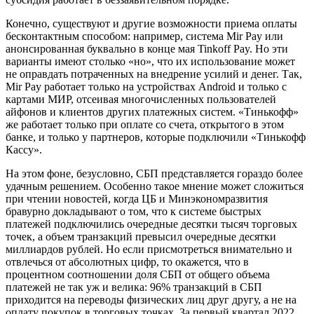
Конечно, существуют и другие возможности приема оплаты
бесконтактным способом: например, система Mir Pay или
анонсированная буквально в конце мая Tinkoff Pay. Но эти
варианты имеют столько «но», что их использование может
не оправдать потраченных на внедрение усилий и денег. Так,
Mir Pay работает только на устройствах Android и только с
картами МИР, отсеивая многочисленных пользователей
айфонов и клиентов других платежных систем. «Тинькофф»
же работает только при оплате со счета, открытого в этом
банке, и только у партнеров, которые подключили «Тинькофф
Кассу».
На этом фоне, безусловно, СБП представляется гораздо более
удачным решением. Особенно такое мнение может сложиться
при чтении новостей, когда ЦБ и Минэкономразвития
бравурно докладывают о том, что к системе быстрых
платежей подключились очередные десятки тысяч торговых
точек, а объем транзакций превысил очередные десятки
миллиардов рублей. Но если присмотреться внимательно и
отвлечься от абсолютных цифр, то окажется, что в
процентном соотношении доля СБП от общего объема
платежей не так уж и велика: 96% транзакций в СБП
приходится на переводы физических лиц друг другу, а не на
оплату покупок в торговых точках. За первый квартал 2022