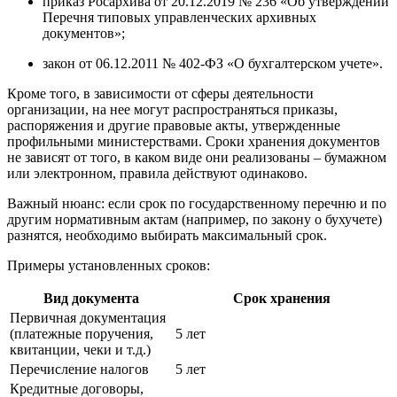
приказ Росархива от 20.12.2019 № 236 «Об утверждении
Перечня типовых управленческих архивных
документов»;
закон от 06.12.2011 № 402-ФЗ «О бухгалтерском учете».
Кроме того, в зависимости от сферы деятельности
организации, на нее могут распространяться приказы,
распоряжения и другие правовые акты, утвержденные
профильными министерствами. Сроки хранения документов
не зависят от того, в каком виде они реализованы – бумажном
или электронном, правила действуют одинаково.
Важный нюанс: если срок по государственному перечню и по
другим нормативным актам (например, по закону о бухучете)
разнятся, необходимо выбирать максимальный срок.
Примеры установленных сроков:
Вид документа
Срок хранения
Первичная документация
(платежные поручения,
5 лет
квитанции, чеки и т.д.)
Перечисление налогов
5 лет
Кредитные договоры,