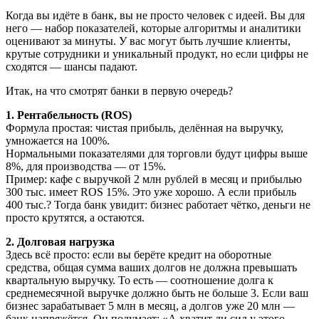
Когда вы идёте в банк, вы не просто человек с идеей. Вы для
него — набор показателей, которые алгоритмы и аналитики
оценивают за минуты. У вас могут быть лучшие клиенты,
крутые сотрудники и уникальный продукт, но если цифры не
сходятся — шансы падают.
Итак, на что смотрят банки в первую очередь?
1. Рентабельность (ROS)
Формула простая: чистая прибыль, делённая на выручку,
умножается на 100%.
Нормальными показателями для торговли будут цифры выше
8%, для производства — от 15%.
Пример: кафе с выручкой 2 млн рублей в месяц и прибылью
300 тыс. имеет ROS 15%. Это уже хорошо. А если прибыль
400 тыс.? Тогда банк увидит: бизнес работает чётко, деньги не
просто крутятся, а остаются.
2. Долговая нагрузка
Здесь всё просто: если вы берёте кредит на оборотные
средства, общая сумма ваших долгов не должна превышать
квартальную выручку. То есть — соотношение долга к
среднемесячной выручке должно быть не больше 3. Если ваш
бизнес зарабатывает 5 млн в месяц, а долгов уже 20 млн —
банк напряжётся. Он подумает: «А хватит ли сил у этого