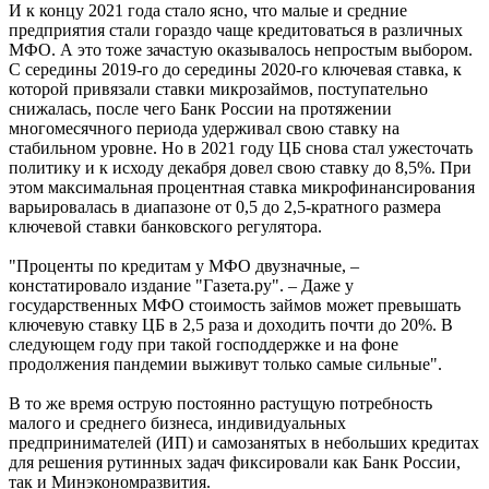
И к концу 2021 года стало ясно, что малые и средние
предприятия стали гораздо чаще кредитоваться в различных
МФО. А это тоже зачастую оказывалось непростым выбором.
С середины 2019-го до середины 2020-го ключевая ставка, к
которой привязали ставки микрозаймов, поступательно
снижалась, после чего Банк России на протяжении
многомесячного периода удерживал свою ставку на
стабильном уровне. Но в 2021 году ЦБ снова стал ужесточать
политику и к исходу декабря довел свою ставку до 8,5%. При
этом максимальная процентная ставка микрофинансирования
варьировалась в диапазоне от 0,5 до 2,5-кратного размера
ключевой ставки банковского регулятора.
"Проценты по кредитам у МФО двузначные, –
констатировало издание "Газета.ру". – Даже у
государственных МФО стоимость займов может превышать
ключевую ставку ЦБ в 2,5 раза и доходить почти до 20%. В
следующем году при такой господдержке и на фоне
продолжения пандемии выживут только самые сильные".
В то же время острую постоянно растущую потребность
малого и среднего бизнеса, индивидуальных
предпринимателей (ИП) и самозанятых в небольших кредитах
для решения рутинных задач фиксировали как Банк России,
так и Минэкономразвития.