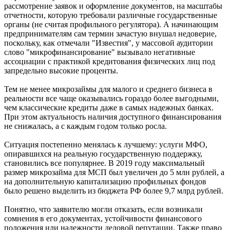
рассмотрение заявок и оформление документов, на масштабы
отчетности, которую требовали различные государственные
органы (не считая профильного регулятора). А начинающим
предпринимателям сам термин зачастую внушал недоверие,
поскольку, как отмечали "Известия", у массовой аудитории
слово "микрофинансирование" вызывало негативные
ассоциации с практикой кредитования физических лиц под
запредельно высокие проценты.
Тем не менее микрозаймы для малого и среднего бизнеса в
реальности все чаще оказывались гораздо более выгодными,
чем классические кредиты даже в самых надежных банках.
При этом актуальность наличия доступного финансирования
не снижалась, а с каждым годом только росла.
Ситуация постепенно менялась к лучшему: услуги МФО,
опиравшихся на реальную государственную поддержку,
становились все популярнее. В 2019 году максимальный
размер микрозайма для МСП был увеличен до 5 млн рублей, а
на дополнительную капитализацию профильных фондов
было решено выделить из бюджета РФ более 9,7 млрд рублей.
Понятно, что заявителю могли отказать, если возникали
сомнения в его документах, устойчивости финансового
положения или надежности деловой репутации. Также право