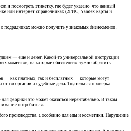
n и посмотреть этикетку, где будет указано, что данный
ике или интернет-справочниках (2ГИС, Yandex-карты и
 о подрядчиках можно получить у знакомых бизнесменов,
худшем — еще и денег. Какой-то универсальной инструкции
евых моментов, на которые обязательно нужно обратить
ов — как платных, так и бесплатных — которые могут
от госорганов и судебные дела. Тщательная проверка
о для фабрики это может оказаться нерентабельно. В таком
внимание потребителя.
бого производства, а особенно для еды и косметики. Нарушение
но заинтересованы в привлечении нового клиента. А вот если