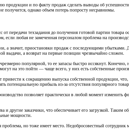
 продукции и по факту продаж сделать выводы об успешности ид
 не получится, однако объем потерь попросту несравнимы.
с от передачи техзадания до получения готовой партии товара о
м, если любая не замеченная персоналом проблема на производс
ени, а значит, приостановки продаж с последующими убытками. Д
вой выдачи, а возврат на первые позиции чрезвычайно сложен.
чрезмерно популярной, то ее запасы быстро иссякнут. Конечно,
смогут на это пойти — чаще всего, у них есть собственные про
 привести к сокращению выпуска собственной продукции, что, р
ять потенциальную прибыль из-за отсутствия популярного товар
оизводство позволяет практически в любой момент изменить фор
а и другие заказчики, что обеспечивает его загрузкой. Таким о
льные мощности.
я проблема, но тоже имеет место. Недобросовестный сотрудник 