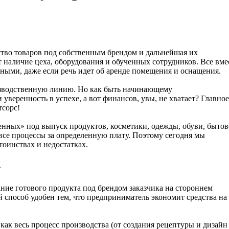
ство товаров под собственным брендом и дальнейшая их
т наличие цеха, оборудования и обученных сотрудников. Все вме
ьными, даже если речь идет об аренде помещения и оснащения.
оизводственную линию. Но как быть начинающему
 уверенность в успехе, а вот финансов, увы, не хватает? Главное
тсорс!
оченных» под выпуск продуктов, косметики, одежды, обуви, быто
все процессы за определенную плату. Поэтому сегодня мы
тоинствах и недостатках.
»
ние готового продукта под брендом заказчика на стороннем
 способ удобен тем, что предприниматель экономит средства на 
как весь процесс производства (от создания рецептуры и дизайн 