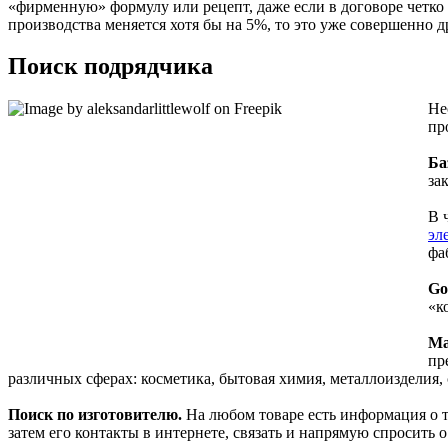
«фирменную» формулу или рецепт, даже если в договоре четко п
производства меняется хотя бы на 5%, то это уже совершенно др
Поиск подрядчика
Не
пр
Ба
за
В 
эл
фа
Go
«к
Ма
пр
различных сферах: косметика, бытовая химия, металлоизделия, 
Поиск по изготовителю.
На любом товаре есть информация о т
затем его контакты в интернете, связать и напрямую спросить 