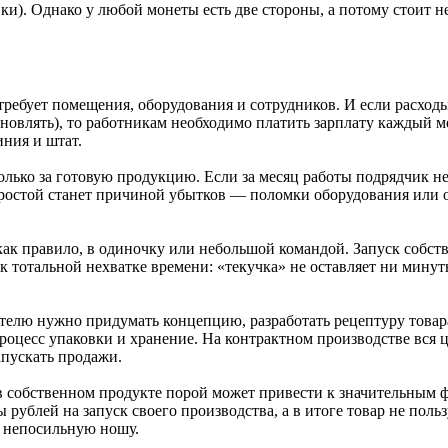
вки). Однако у любой монеты есть две стороны, а потому стоит 
ребует помещения, оборудования и сотрудников. И если расходы
новлять), то работникам необходимо платить зарплату каждый ме
иния и штат.
лько за готовую продукцию. Если за месяц работы подрядчик не 
простой станет причиной убытков — поломки оборудования или 
к правило, в одиночку или небольшой командой. Запуск собств
 к тотальной нехватке времени: «текучка» не оставляет ни мин
ателю нужно придумать концепцию, разработать рецептуру това
 процесс упаковки и хранение. На контрактном производстве вся
апускать продажи.
 собственном продукте порой может привести к значительным ф
ублей на запуск своего производства, а в итоге товар не польз
в непосильную ношу.