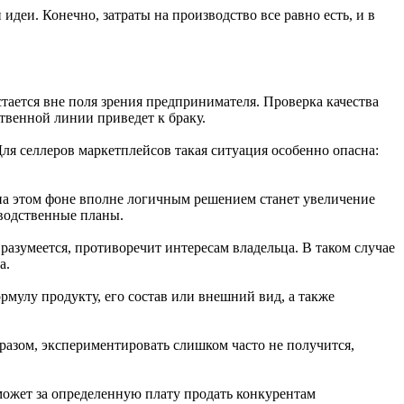
еи. Конечно, затраты на производство все равно есть, и в
стается вне поля зрения предпринимателя. Проверка качества
твенной линии приведет к браку.
ля селлеров маркетплейсов такая ситуация особенно опасна:
 на этом фоне вполне логичным решением станет увеличение
изводственные планы.
азумеется, противоречит интересам владельца. В таком случае
а.
мулу продукту, его состав или внешний вид, а также
бразом, экспериментировать слишком часто не получится,
может за определенную плату продать конкурентам