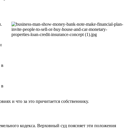
.
и
 в
 в
виях и что за это причитается собственнику.
емельного кодекса. Верховный суд поясняет эти положения