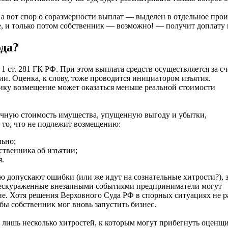
, а вот спор о соразмерности выплат — выделен в отдельное про
е, и только потом собственник — возможно! — получит доплату
ода?
1 ст. 281 ГК РФ. При этом выплата средств осуществляется за сч
и. Оценка, к слову, тоже проводится инициатором изъятия.
ику возмещение может оказаться меньше реальной стоимости
очную стоимость имущества, упущенную выгоду и убытки,
 то, что не подлежит возмещению:
льно;
ственника об изъятии;
я.
ю допускают ошибки (или же идут на сознательные хитрости?), 
Обескураженные внезапными событиями предприниматели могут
е. Хотя решения Верховного Суда РФ в спорных ситуациях не р
бы собственник мог вновь запустить бизнес.
т лишь несколько хитростей, к которым могут прибегнуть оценщ