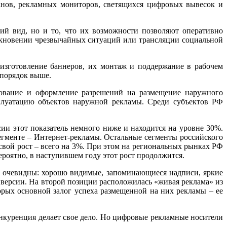
нов, рекламных мониторов, светящихся цифровых вывесок и
й вид, но и то, что их возможности позволяют оперативно
кновении чрезвычайных ситуаций или трансляции социальной
изготовление баннеров, их монтаж и поддержание в рабочем
 порядок выше.
асование и оформление разрешений на размещение наружного
плуатацию объектов наружной рекламы. Среди субъектов РФ
и этот показатель немного ниже и находится на уровне 30%.
егменте – Интернет-рекламы. Остальные сегменты российского
свой рост – всего на 3%. При этом на региональных рынках РФ
роятно, в наступившем году этот рост продолжится.
 очевидны: хорошо видимые, запоминающиеся надписи, яркие
нверсии. На второй позиции расположилась «живая реклама» из
орых основной залог успеха размещенной на них рекламы – ее
нкуренция делает свое дело. Но цифровые рекламные носители