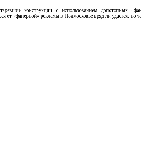
старевшие конструкции с использованием допотопных «фа
 от «фанерной» рекламы в Подмосковье вряд ли удастся, но то, 