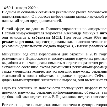
14:50 11 января 2020 г.
В одном из основных сегментов рекламного рынка Московской
диджитализации. О процессе цифровизации рынка наружной ре
нашем сайте для предпринимателей.
В этой сфере, по данным Главного управления по информпол
Первый замруководителя ведомства Александр Менчук в
инт
они относятся к
субъектам МСП
. При этом около 90% пр
рекламы региона
, зарегистрированы как налогоплательщики
рекламной деятельности создано порядка 3,5 тысячи
рабочих м
Минувший год стал переломным для отрасли: в 2019 году 
размещение в Подмосковье и эксплуатацию наружных рекламны
выработана и начала реализовываться стратегия развития рег
актуальное состояние схемы размещения рекламно-информац
также уменьшить количество устаревших наружных рекламны
технологий в новых объектах на рынке «наружки». Сейчас
диджитал-конструкций значительно выросла, они вытесняют ст
Одно из лежащих на поверхности преимуществ цифровых рек
прежних наружных рекламно-информационных объектов, вып
требований законодательства. В Подмосковье ведется повсемес
Естественно, что новые рекламные носители в лучшую сторону