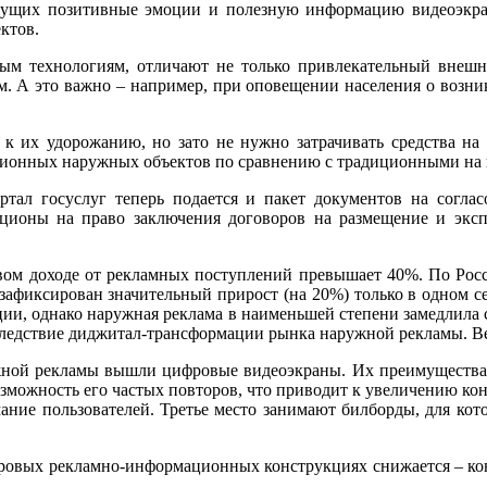
есущих позитивные эмоции и полезную информацию видеоэкра
ктов.
м технологиям, отличают не только привлекательный внешни
. А это важно – например, при оповещении населения о возни
к их удорожанию, но зато не нужно затрачивать средства на 
ционных наружных объектов по сравнению с традиционными на
ртал госуслуг теперь подается и пакет документов на согл
кционы на право заключения договоров на размещение и экс
ом доходе от рекламных поступлений превышает 40%. По Росси
 зафиксирован значительный прирост (на 20%) только в одном с
ции, однако наружная реклама в наименьшей степени замедлила 
следствие диджитал-трансформации рынка наружной рекламы. Ве
ужной рекламы вышли цифровые видеоэкраны. Их преимущества
зможность его частых повторов, что приводит к увеличению ко
ание пользователей. Третье место занимают билборды, для кот
фровых рекламно-информационных конструкциях снижается – ко