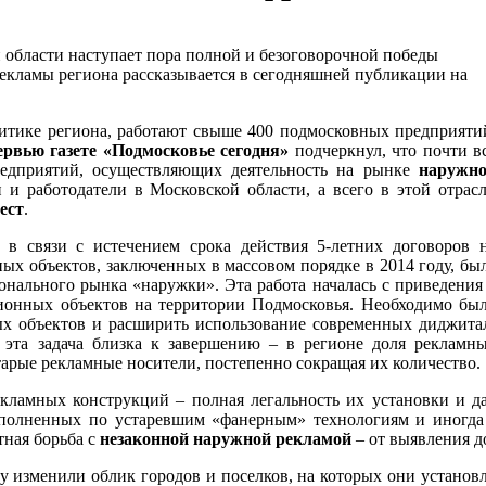
 области наступает пора полной и безоговорочной победы
кламы региона рассказывается в сегодняшней публикации на
итике региона, работают свыше 400 подмосковных предприяти
ервью газете «Подмосковье сегодня»
подчеркнул, что почти в
едприятий, осуществляющих деятельность на рынке
наружн
 и работодатели в Московской области, а всего в этой отрас
ест
.
в связи с истечением срока действия 5-летних договоров 
х объектов, заключенных в массовом порядке в 2014 году, бы
ионального рынка «наружки». Эта работа началась с приведения
ионных объектов на территории Подмосковья. Необходимо бы
х объектов и расширить использование современных диджита
 эта задача близка к завершению – в регионе доля рекламн
арые рекламные носители, постепенно сокращая их количество.
ламных конструкций – полная легальность их установки и да
олненных по устаревшим «фанерным» технологиям и иногда 
тная борьба с
незаконной наружной рекламой
– от выявления д
 изменили облик городов и поселков, на которых они установл