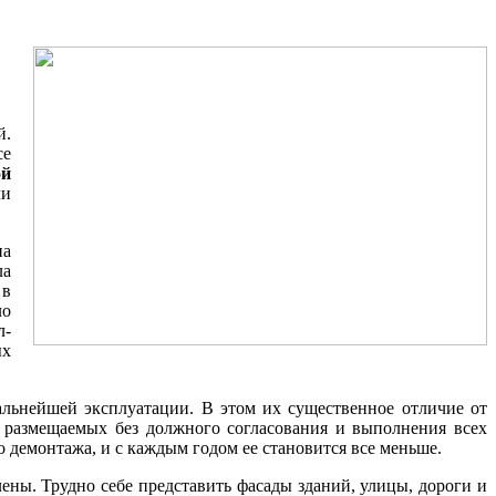
й.
се
ой
ли
на
ла
 в
ло
л-
ых
льнейшей эксплуатации. В этом их существенное отличие от
размещаемых без должного согласования и выполнения всех
о демонтажа, и с каждым годом ее становится все меньше.
ены. Трудно себе представить фасады зданий, улицы, дороги и