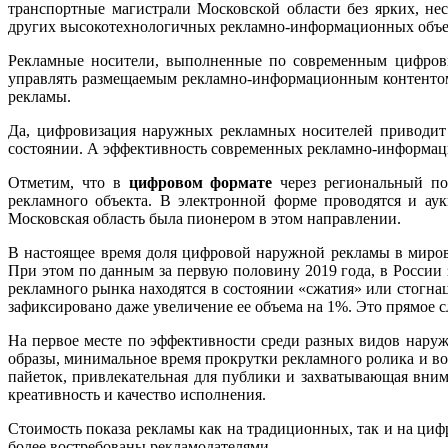
транспортные магистрали Московской области без ярких, н
других высокотехнологичных рекламно-информационных объе
Рекламные носители, выполненные по современным цифровы
управлять размещаемым рекламно-информационным контентом
рекламы.
Да, цифровизация наружных рекламных носителей приводит 
состоянии. А эффективность современных рекламно-информа
Отметим, что в
цифровом формате
через региональный по
рекламного объекта. В электронной форме проводятся и ау
Московская область была пионером в этом направлении.
В настоящее время доля цифровой наружной рекламы в миров
При этом по данным за первую половину 2019 года, в России
рекламного рынка находятся в состоянии «сжатия» или стогна
зафиксировано даже увеличение ее объема на 1%. Это прямое 
На первое месте по эффективности среди разных видов нар
образы, минимальное время прокрутки рекламного ролика и во
пайеток, привлекательная для публики и захватывающая вним
креативность и качество исполнения.
Стоимость показа рекламы как на традиционных, так и на ци
более востребованы рекламодателями.