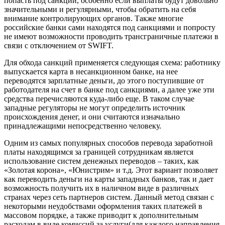
попасть под санкции, особенно если выплаты будут довольно
значительными и регулярными, чтобы обратить на себя
внимание контролирующих органов. Также многие
российские банки сами находятся под санкциями и попросту
не имеют возможности проводить трансграничные платежи в
связи с отключением от SWIFT.
Для обхода санкций применяется следующая схема: работнику
выпускается карта в несанкционном банке, на нее
переводятся зарплатные деньги, до этого поступившие от
работодателя на счет в банке под санкциями, а далее уже эти
средства перечисляются куда-либо еще. В таком случае
западные регуляторы не могут определить источник
происхождения денег, и они считаются изначально
принадлежащими непосредственно человеку.
Одним из самых популярных способов перевода заработной
платы находящимся за границей сотрудникам является
использование систем денежных переводов – таких, как
«Золотая корона», «Юнистрим» и т.д. Этот вариант позволяет
как переводить деньги на карты западных банков, так и дает
возможность получить их в наличном виде в различных
странах через сеть партнеров систем. Данный метод связан с
некоторыми неудобствами оформления таких платежей в
массовом порядке, а также приводит к дополнительным
расходам в виде комиссий за услуги(для каждого направления