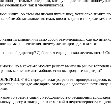
я подозрительных операций, которую присваивают любому клие
к уменьшаться, так и увеличиваться.
банкинга (об этом мы писали чуть выше), установке лимита по
ь любые обязательные платежи, вносить деньги по кредитам, нач
о незначительным или само собой разумеющимся, однако именно
ое время на выяснения, почему же не проходят платежи.
ен новый директор? Добавился еще один вид деятельности? Сме
имости, но в какой-то момент решает выйти на рынок торговли 
странно: какие еще автомобили, если вы продаете квартиры?
ГРЮЛ/ЕГРИП.
ФНС периодически устраивает проверки адресов, на
еестра, но прежде «подарит» отметку о недостоверности сведен
ание.
ез какое-то время в связи с необходимостью расширения площаде
альному адресу и «наградила» отметкой о недостоверности сведе