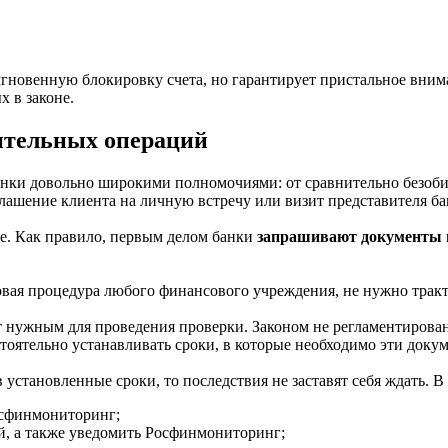
гновенную блокировку счета, но гарантирует пристальное внима
 в законе.
ительных операций
банки довольно широкими полномочиями: от сравнительно безоб
ашение клиента на личную встречу или визит представителя бан
е. Как правило, первым делом банки
запрашивают документы 
овая процедура любого финансового учреждения, не нужно тракт
ет нужным для проведения проверки. Законом не регламентирова
стоятельно устанавливать сроки, в которые необходимо эти доку
становленные сроки, то последствия не заставят себя ждать. В 
осфинмониторинг;
й, а также уведомить Росфинмониторинг;