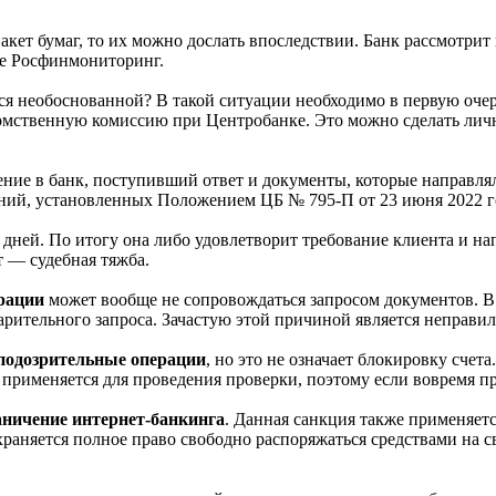
кет бумаг, то их можно дослать впоследствии. Банк рассмотрит 
 же Росфинмониторинг.
ется необоснованной? В такой ситуации необходимо в первую очер
омственную комиссию при Центробанке. Это можно сделать личн
ние в банк, поступивший ответ и документы, которые направля
аний, установленных Положением ЦБ № 795-П от 23 июня 2022 г
х дней. По итогу она либо удовлетворит требование клиента и 
т — судебная тяжба.
ерации
может вообще не сопровождаться запросом документов. В
дварительного запроса. Зачастую этой причиной является неправ
подозрительные операции
, но это не означает блокировку сче
 применяется для проведения проверки, поэтому если вовремя п
аничение интернет-банкинга
. Данная санкция также применяетс
храняется полное право свободно распоряжаться средствами на 