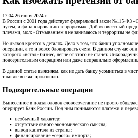
Как избежать претензий от ба
17:04 26 июня 2024 г.
В России с 2001 года действует федеральный закон №115-ФЗ 
путем, и финансированию терроризма». Добросовестный предпр
плечами, мол: «Отмыванием я не занимаюсь и терроризм не ф
Но дьявол кроется в деталях. Дело в том, что банки уполном
операции, а то и вовсе блокировать счета. В данном случае 
которого «встал» бизнес, легче от этого не станет. Лихорадочн
подозрительным операциям или даже неправильно оформленн
В данной статье выясняем, как не дать банку усомниться в чист
таковое все же произошло.
Подозрительные операции
Вынесенное в подзаголовок словосочетание не просто общера
оперирует Банк России. Под ним понимаются платежи и перев
необычный характер;
отсутствие явного экономического смысла;
вывод капитала из страны;
финансирование «серого» импорта;