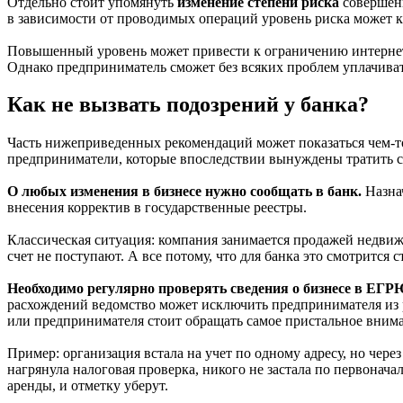
Отдельно стоит упомянуть
изменение степени риска
совершени
в зависимости от проводимых операций уровень риска может ка
Повышенный уровень может привести к ограничению интернет-
Однако предприниматель сможет без всяких проблем уплачиват
Как не вызвать подозрений у банка?
Часть нижеприведенных рекомендаций может показаться чем-т
предприниматели, которые впоследствии вынуждены тратить св
О любых изменения в бизнесе нужно сообщать в банк.
Назнач
внесения корректив в государственные реестры.
Классическая ситуация: компания занимается продажей недвиж
счет не поступают. А все потому, что для банка это смотрится 
Необходимо регулярно проверять сведения о бизнесе в Е
расхождений ведомство может исключить предпринимателя из р
или предпринимателя стоит обращать самое пристальное вним
Пример: организация встала на учет по одному адресу, но чер
нагрянула налоговая проверка, никого не застала по первонач
аренды, и отметку уберут.