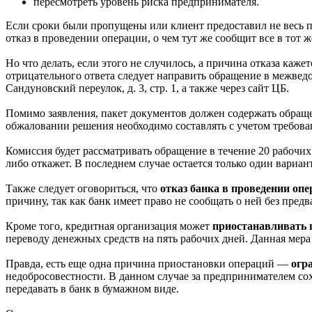
пересмотреть уровень риска предпринимателя.
Если сроки были пропущены или клиент предоставил не весь па
отказ в проведении операции, о чем тут же сообщит все в тот
Но что делать, если этого не случилось, а причина отказа каж
отрицательного ответа следует направить обращение в межвед
Сандуновский переулок, д. 3, стр. 1, а также через сайт ЦБ.
Помимо заявления, пакет документов должен содержать обраще
обжаловании решения необходимо составлять с учетом требов
Комиссия будет рассматривать обращение в течение 20 рабочи
либо откажет. В последнем случае остается только один вариан
Также следует оговориться, что
отказ банка в проведении оп
причину, так как банк имеет право не сообщать о ней без пре
Кроме того, кредитная организация может
приостанавливать 
переводу денежных средств на пять рабочих дней. Данная мера
Правда, есть еще одна причина приостановки операций —
огр
недобросовестности. В данном случае за предпринимателем со
передавать в банк в бумажном виде.