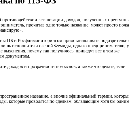
нка по 115-ФЗ
«О противодействии легализации доходов, полученных преступн
иниматель, прочитав одно только название, может просто пожа
инансирую».
очены ЦБ и Росфинмониторингом приостанавливать подозрительн
они лишь исполнители слепой Фемиды, однако предпринимателю, у
ые выяснения, почему так получилось, приведут все к тем же
ым документам.
оте доходов и прозрачности помыслов, а также что делать, если
спространенное название, а вполне официальный термин, котор
оды, которые проводятся по сделкам, обладающим хотя бы одни