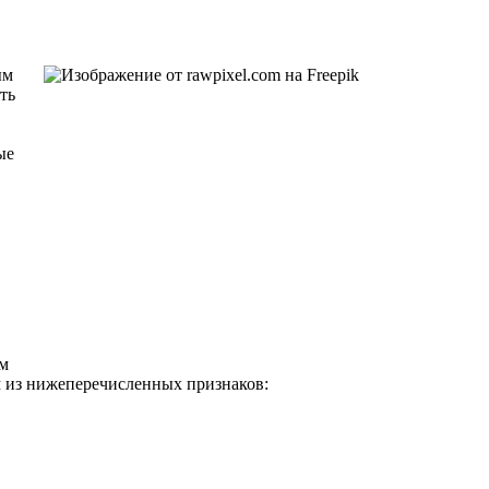
ым
ть
ые
ым
м из нижеперечисленных признаков: