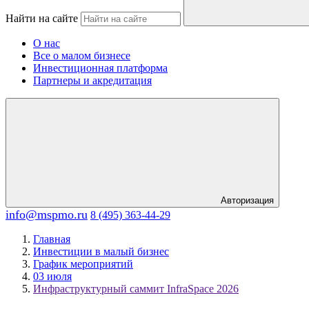
Найти на сайте
О нас
Все о малом бизнесе
Инвестиционная платформа
Партнеры и акредитация
Авторизация
info@mspmo.ru
8 (495) 363-44-29
Главная
Инвестиции в малый бизнес
График мероприятий
03 июля
Инфраструктурный саммит InfraSpace 2026