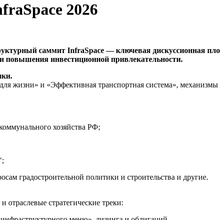
fraSpace 2026
уктурный саммит InfraSpace — ключевая дискуссионная площ
 и повышения инвестиционной привлекательности.
ики.
для жизни» и «Эффективная транспортная система», механизмы 
оммунального хозяйства РФ;
;
сам градостроительной политики и строительства и другие.
и отраслевые стратегические треки:
инфраструктурного меню», лизинга и облигаций.