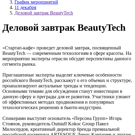
График мероприятий
11 декабря
Деловой завтрак BeautyTech
Деловой завтрак BeautyTech
«Стартап-кафе» проведет деловой завтрак, посвященный
BeautyTech — современным технологиям в сфере красоты. На
мероприятии эксперты отрасли обсудят перспективы данного
сегмента рынка.
Приглашенные эксперты выделят ключевые особенности
российского BeautyTech, расскажут о его объемах и структуре,
проанализируют актуальные тренды и тенденции.
Основными темами для обсуждения станут инвестиции в
данную сферу и преграды для ее развития. Участники узнают
об эффективных методах продвижения и популярных
технологических решениях в бьюти-индустрии.
Спикерами выступят основатель «Персона Групп» Игорь
Стоянов, руководитель Outstaff Kokoc Group Павел
Милосердов, креативный директор бренда премиальной
российской косметики ARTESQUE Денис Карташев и другие.