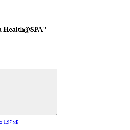
a Health@SPA"
cx
1.97 мБ