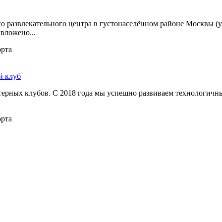
о развлекательного центра в густонаселённом районе Москвы (ул
вложено...
орта
й клуб
ерных клубов. С 2018 года мы успешно развиваем технологичны
орта