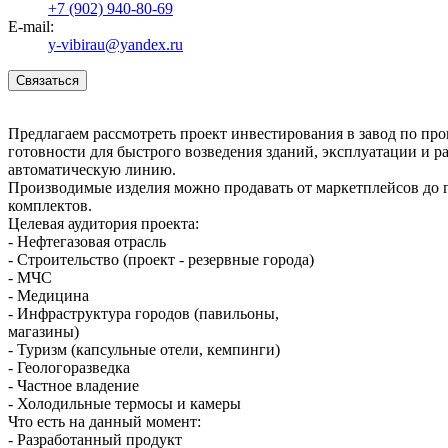
+7 (902) 940-80-69
E-mail:
y-vibirau@yandex.ru
Связаться
Предлагаем рассмотреть проект инвестирования в завод по пр
готовности для быстрого возведения зданий, эксплуатации и р
автоматическую линию.
Производимые изделия можно продавать от маркетплейсов до 
комплектов.
Целевая аудитория проекта:
- Нефтегазовая отрасль
- Строительство (проект - резервные города)
- МЧС
- Медицина
- Инфраструктура городов (павильоны,
магазины)
- Туризм (капсульные отели, кемпинги)
- Геологоразведка
- Частное владение
- Холодильные термосы и камеры
Что есть на данный момент:
- Разработанный продукт