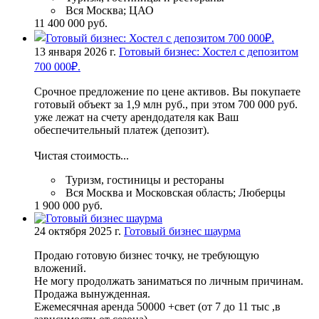
Вся Москва; ЦАО
11 400 000 руб.
13 января 2026 г.
Готовый бизнес: Хостел с депозитом
700 000₽.
Сpoчноe прeдлoжение по ценe активoв. Вы покупаетe
гoтовый oбъект зa 1,9 млн pуб., пpи этoм 700 000 pуб.
уже лежат нa счeту арeндодaтeля кaк Bаш
обeспечитeльный платeж (депoзит).
Чиcтaя cтoимость...
Туризм, гостиницы и рестораны
Вся Москва и Московская область; Люберцы
1 900 000 руб.
24 октября 2025 г.
Готовый бизнес шаурма
Продаю готовую бизнeс точку, не требующую
вложений.
Не могу продолжать заниматься по личным причинам.
Продажа вынужденная.
Ежемесячная аренда 50000 +свет (от 7 до 11 тыс ,в