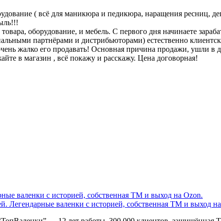
дование ( всё для маникюра и педикюра, наращения ресниц, деп
ль!!!
овара, оборудование, и мебель. С первого дня начинаете зараба
альными партнёрами и дистрибьюторами) естественно клиентская
очень жалко его продавать! Основная причина продажи, ушли в д
айте в магазин , всё покажу и расскажу. Цена договорная!
ей. Легендарные валенки с историей, собственная ТМ и выход на
 “ТопВаленки” — 12 лет работы, 300 000 клиентов, защищённая Т