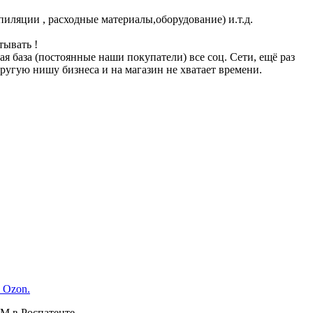
иляции , расходные материалы,оборудование) и.т.д.
тывать !
 база (постоянные наши покупатели) все соц. Сети, ещё раз
ругую нишу бизнеса и на магазин не хватает времени.
 Ozon.
М в Роспатенте.