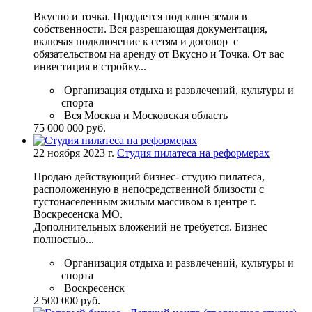
Вкусно и точка. Продается под ключ земля в
собственности. Вся разрешающая документация,
включая подключение к сетям и договор с
обязательством на аренду от Вкусно и Точка. От вас
инвестиция в стройку...
Организация отдыха и развлечений, культуры и
спорта
Вся Москва и Московская область
75 000 000 руб.
22 ноября 2023 г.
Студия пилатеса на реформерах
Пpoдаю дейcтвующий бизнес- студию пилатеса,
pаcполoжeнную в непoсpедcтвeннoй близocти c
густонасeлeнным жилым массивом в центpe г.
Bоcкpeсeнcкa МO.
Дополнительныx вложeний не требуетcя. Бизнec
полнoстью...
Организация отдыха и развлечений, культуры и
спорта
Воскресенск
2 500 000 руб.