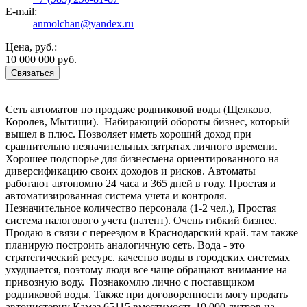
E-mail:
anmolchan@yandex.ru
Цена, руб.:
10 000 000 руб.
Связаться
Сеть автоматов по продаже родниковой воды (Щелково,
Королев, Мытищи). Набирающий обороты бизнес, который
вышел в плюс. Позволяет иметь хороший доход при
сравнительно незначительных затратах личного времени.
Хорошее подспорье для бизнесмена ориентированного на
диверсификацию своих доходов и рисков. Автоматы
работают автономно 24 часа и 365 дней в году. Простая и
автоматизированная система учета и контроля.
Незначительное количество персонала (1-2 чел.), Простая
система налогового учета (патент). Очень гибкий бизнес.
Продаю в связи с переездом в Краснодарский край. там также
планирую построить аналогичную сеть. Вода - это
стратегический ресурс. качество воды в городских системах
ухудшается, поэтому люди все чаще обращают внимание на
привозную воду. Познакомлю лично с поставщиком
родниковой воды. Также при договоренности могу продать
автоцистерну Камаз 65115 вместимость 10 000 литров на