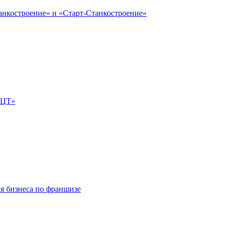
анкостроение» и «Старт-Станкостроение»
е-ЦТ»
ля бизнеса по франшизе