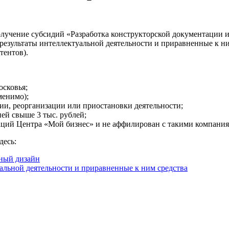
 получение субсидий «Разработка конструкторской документации 
езультаты интеллектуальной деятельности и приравненные к н
тентов).
осковья;
менимо);
ции, реорганизации или приостановки деятельности;
ей свыше 3 тыс. рублей;
заций Центра «Мой бизнес» и не аффилирован с такими компани
десь:
ный дизайн
альной деятельности и приравненные к ним средства