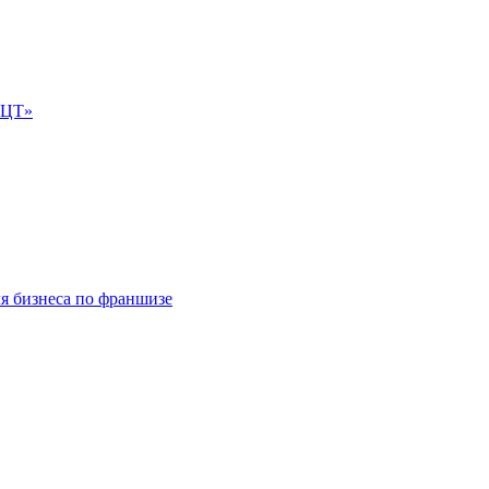
е-ЦТ»
ля бизнеса по франшизе